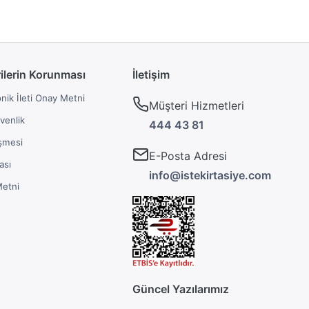
rilerin Korunması
İletişim
onik İleti Onay Metni
Müşteri Hizmetleri
üvenlik
444 43 81
şmesi
E-Posta Adresi
ası
info@istekirtasiye.com
Metni
Güncel Yazılarımız