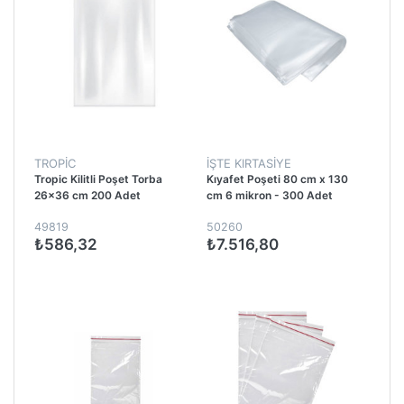
TROPİC
İŞTE KIRTASIYE
Tropic Kilitli Poşet Torba
Kıyafet Poşeti 80 cm x 130
26x36 cm 200 Adet
cm 6 mikron - 300 Adet
49819
50260
₺586,32
₺7.516,80