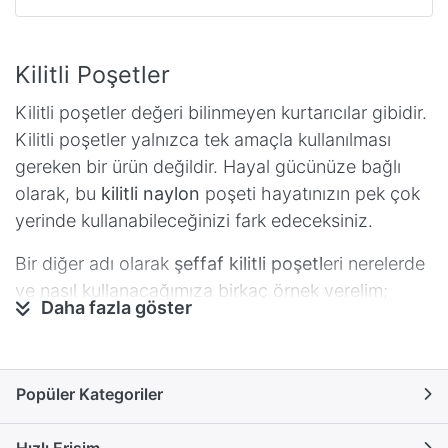
Kilitli Poşetler
Kilitli poşetler değeri bilinmeyen kurtarıcılar gibidir.
Kilitli poşetler yalnızca tek amaçla kullanılması
gereken bir ürün değildir. Hayal gücünüze bağlı
olarak, bu
kilitli naylon
poşeti hayatınızın pek çok
yerinde kullanabileceğinizi fark edeceksiniz.
Bir diğer adı olarak
şeffaf kilitli poşetl
eri nerelerde
ve nasıl kullanacağımıza birkaç örnek verelim;
Daha fazla göster
Yaz mevsiminde bir sahilde olduğunuzu
varsayalım. Siz güneşlenirken telefonunuzun
kumdan zarar görmesini istemezsiniz. Ya da
Popüler Kategoriler
telefonunuzun ıslanma ihtimalini düşünerek, bu
kilitli naylon poşetlerinin içine telefonunuzu