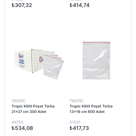
₺307,32
₺414,74
TROPİC
TROPİC
Tropic Kilitli Poşet Torba
Tropic Kilitli Poşet Torba
21x27 cm 300 Adet
13x16 cm 600 Adet
49755
51501
₺534,08
₺417,73