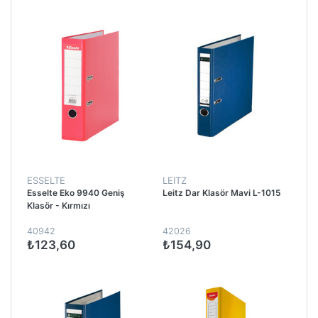
ESSELTE
LEITZ
Esselte Eko 9940 Geniş
Leitz Dar Klasör Mavi L-1015
Klasör - Kırmızı
40942
42026
₺123,60
₺154,90