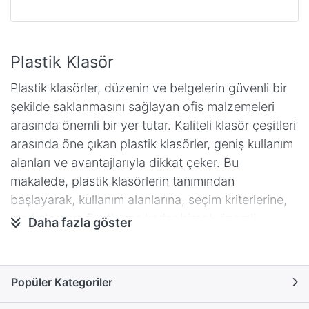
Plastik Klasör
Plastik klasörler, düzenin ve belgelerin güvenli bir
şekilde saklanmasını sağlayan ofis malzemeleri
arasında önemli bir yer tutar. Kaliteli klasör çeşitleri
arasında öne çıkan plastik klasörler, geniş kullanım
alanları ve avantajlarıyla dikkat çeker. Bu
makalede, plastik klasörlerin tanımından
başlayarak, kullanım alanlarına, seçim kriterlerine,
markalara ve fiyatlarına kadar birçok önemli
Daha fazla göster
konuya değineceğiz.
Klasör Nedir?
Popüler Kategoriler
Klasör, belgeleri düzenli bir şekilde saklamak ve