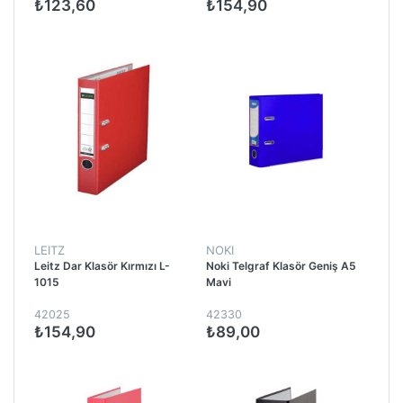
₺123,60
₺154,90
LEITZ
NOKI
Leitz Dar Klasör Kırmızı L-
Noki Telgraf Klasör Geniş A5
1015
Mavi
42025
42330
₺154,90
₺89,00