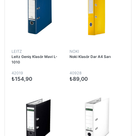
LEITZ
NOKI
Leitz Geniş Klasör Mavi L-
Noki Klasör Dar A4 Sarı
1010
42019
40928
₺154,90
₺89,00