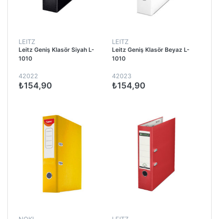
LEITZ
LEITZ
Leitz Geniş Klasör Siyah L-
Leitz Geniş Klasör Beyaz L-
1010
1010
42022
42023
₺154,90
₺154,90
NOKI
LEITZ