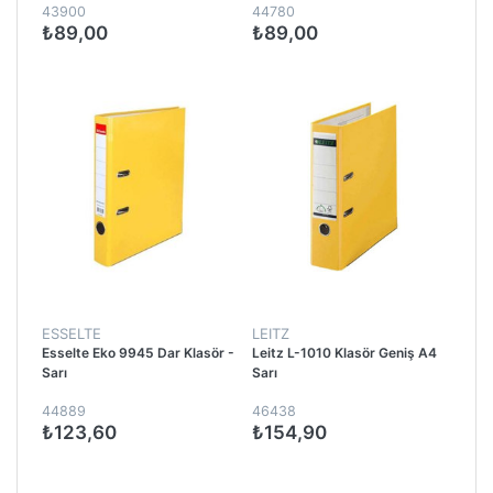
43900
44780
₺89,00
₺89,00
ESSELTE
LEITZ
Esselte Eko 9945 Dar Klasör -
Leitz L-1010 Klasör Geniş A4
Sarı
Sarı
44889
46438
₺123,60
₺154,90