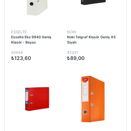
ESSELTE
NOKI
Esselte Eko 9940 Geniş
Noki Telgraf Klasör Geniş A5
Klasör - Beyaz
Siyah
40944
42331
₺123,60
₺89,00