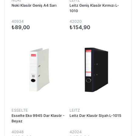
Noki Klasör Geniş A4 Sarı
Leitz Geniş Klasör Kırmızı L-
1010
40934
42020
₺89,00
₺154,90
ESSELTE
LEITZ
Esselte Eko 9945 Dar Klasör -
Leitz Dar Klasör Siyah L-1015
Beyaz
40948
42024