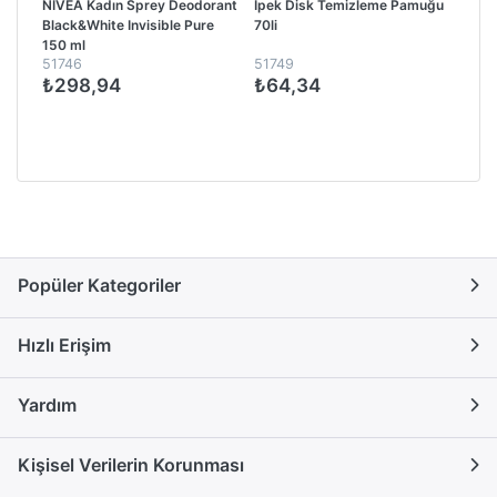
NIVEA Kadın Sprey Deodorant
İpek Disk Temizleme Pamuğu
Black&White Invisible Pure
70li
150 ml
51746
51749
₺298,94
₺64,34
Popüler Kategoriler
Hızlı Erişim
Yardım
Kişisel Verilerin Korunması