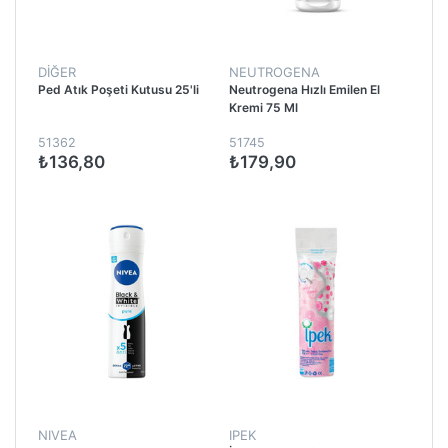
DİĞER
NEUTROGENA
Ped Atık Poşeti Kutusu 25'li
Neutrogena Hızlı Emilen El
Kremi 75 Ml
51362
51745
₺136,80
₺179,90
NIVEA
IPEK