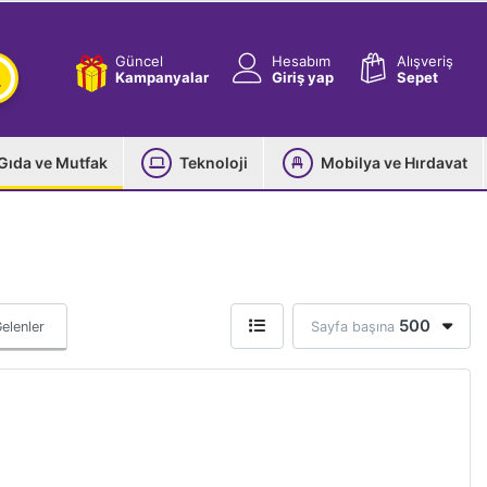
Güncel
Hesabım
Alışveriş
Kampanyalar
Giriş yap
Sepet
Gıda ve Mutfak
Teknoloji
Mobilya ve Hırdavat
500
elenler
Sayfa başına