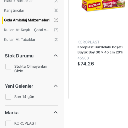
Plastik Bardaklar
Karıştırıcılar
Gıda Ambalaj Malzemeleri
Kullan At Kaşık - Çatal v...
Kullan At Tabaklar
KOROPLAST
Koroplast Buzdolabı Poşeti
Büyük Boy 30 x 45 cm 20'li
Stok Durumu
Paket
45560
₺74,26
Stokta Olmayanları
Gizle
1
Yeni Gelenler
Son 14 gün
Marka
KOROPLAST