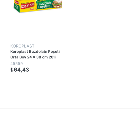
KOROPLAST
Koroplast Buzdolabı Poşeti
Orta Boy 24 x 38 cm 20'li
Paket
45559
₺64,43
1