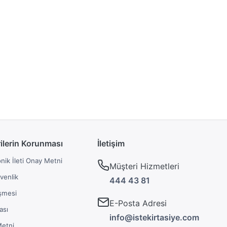
rilerin Korunması
İletişim
onik İleti Onay Metni
Müşteri Hizmetleri
üvenlik
444 43 81
şmesi
E-Posta Adresi
ası
info@istekirtasiye.com
Metni