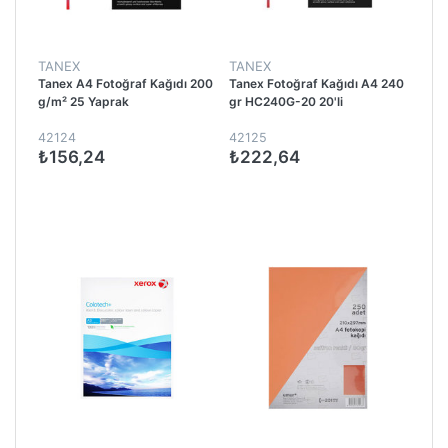
TANEX
TANEX
Tanex A4 Fotoğraf Kağıdı 200
Tanex Fotoğraf Kağıdı A4 240
g/m² 25 Yaprak
gr HC240G-20 20'li
42124
42125
₺156,24
₺222,64