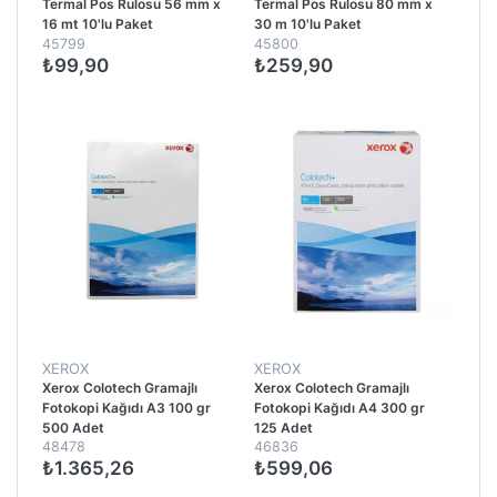
Termal Pos Rulosu 56 mm x
Termal Pos Rulosu 80 mm x
16 mt 10'lu Paket
30 m 10'lu Paket
45799
45800
₺99,90
₺259,90
XEROX
XEROX
Xerox Colotech Gramajlı
Xerox Colotech Gramajlı
Fotokopi Kağıdı A3 100 gr
Fotokopi Kağıdı A4 300 gr
500 Adet
125 Adet
48478
46836
₺1.365,26
₺599,06