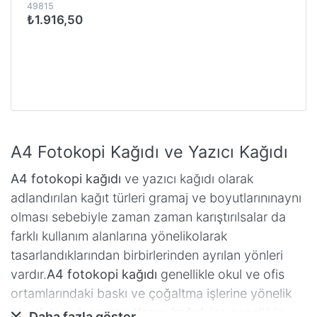
49815
₺1.916,50
A4 Fotokopi Kağıdı ve Yazıcı Kağıdı
A4 fotokopi kağıdı
ve yazıcı kağıdı olarak
adlandırılan kağıt türleri gramaj ve boyutlarınınaynı
olması sebebiyle zaman zaman karıştırılsalar da
farklı kullanım alanlarına yönelikolarak
tasarlandıklarından birbirlerinden ayrılan yönleri
vardır.
A4 fotokopi kağıdı
genellikle okul ve ofis
ortamlarındaki baskı ve çoğaltma işlerine yönelik
olarak tasarlanmıştır.
Yazıcı kağıdı
ise genellikle
Daha fazla göster