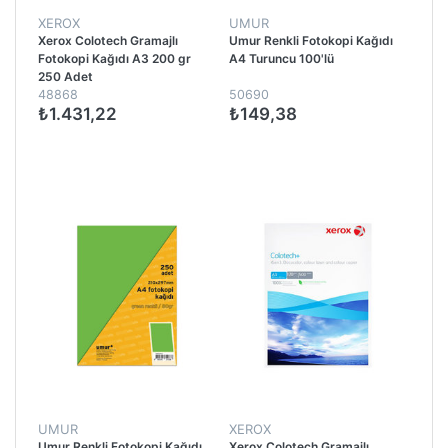
XEROX
UMUR
Xerox Colotech Gramajlı
Umur Renkli Fotokopi Kağıdı
Fotokopi Kağıdı A3 200 gr
A4 Turuncu 100'lü
250 Adet
48868
50690
₺1.431,22
₺149,38
UMUR
XEROX
Umur Renkli Fotokopi Kağıdı
Xerox Colotech Gramajlı