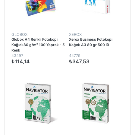
GLOBOX
XEROX
Globox A4 Renkli Fotokopi
Xerox Business Fotokopi
Kağıdı 80 g/m² 100 Yaprak - 5
Kağıdı A3 80 gr 500 lü
Renk
43497
44779
₺114,14
₺347,53