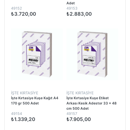
Adet
49152
49153
₺3.720,00
₺2.883,00
İŞTE KIRTASIYE
İŞTE KIRTASIYE
İşte Kırtasiye Kuşe Kağıt A4
İşte Kırtasiye Kuşe Etiket
170 gr 500 Adet
Arkası Kesik Adestor 33 x 48
cm 500 Adet
49154
49157
₺1.339,20
₺7.905,00