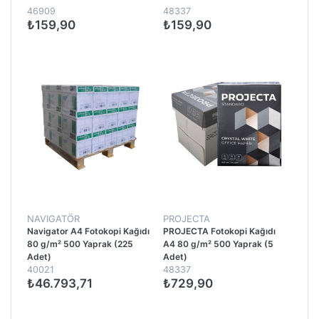
46909
48337
₺159,90
₺159,90
NAVIGATÖR
PROJECTA
Navigator A4 Fotokopi Kağıdı
PROJECTA Fotokopi Kağıdı
80 g/m² 500 Yaprak (225
A4 80 g/m² 500 Yaprak (5
Adet)
Adet)
40021
48337
₺46.793,71
₺729,90