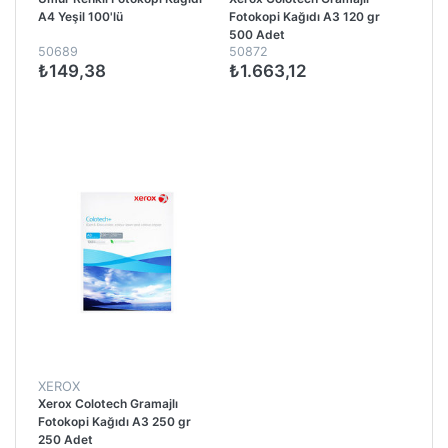
A4 Yeşil 100'lü
Fotokopi Kağıdı A3 120 gr
500 Adet
50689
50872
₺149,38
₺1.663,12
XEROX
Xerox Colotech Gramajlı
Fotokopi Kağıdı A3 250 gr
250 Adet