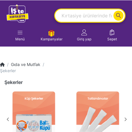
Menü
Kampanyalar
Giriş yap
Sepet
Gıda ve Mutfak
Şekerler
Şekerler