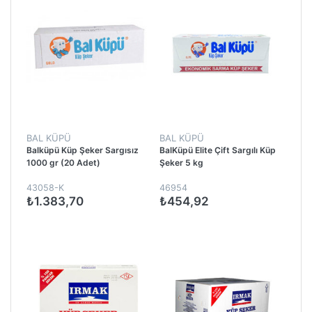
BAL KÜPÜ
BAL KÜPÜ
Balküpü Küp Şeker Sargısız
BalKüpü Elite Çift Sargılı Küp
1000 gr (20 Adet)
Şeker 5 kg
43058-K
46954
₺1.383,70
₺454,92