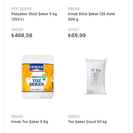
PEK ŞEKER
IRMAK
Pekşeker Stick Şeker 5 kg
Irmak Stick Şeker 125 Adet
1250 Li
500 g
49989
47627
₺468,56
₺69,99
IRMAK
DİĞER
Irmak Toz Şeker 5 Kg
Toz Şeker Çuval 50 kg