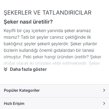
ŞEKERLER VE TATLANDIRICILAR
Şeker nasıl üretilir?
Keyifli bir çay içerken yanında şeker aramaz
mısınız? Tatlı bir şeyler canınız çektiğinde ilk
baktığınız şeyler şekerli şeylerdir. Şeker yıllardır
bizlerin kullandığı önemli gıdalardan bir tanesi
olmuştur. Peki şeker hangi üründen üretilir? Şeker
doğal olarak iki üründen elde edilmektedir. Şeker
Daha fazla göster
kamışı ve şeker pancarı. Dünya şeker pazarının
%25’i pancardan üretilen şekeri tercih ederken
yaklaşık %75 ‘i de şeker kamışı şekerini tercih
etmektedir. Bunun ana nedeni, şeker kamışının
Popüler Kategoriler
senede birkaç kez hasat edilebilmesi ve işletme
maliyetinin pancara göre çok daha düşük
Hızlı Erişim