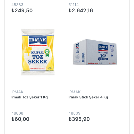
48383
51114
₺249,50
₺2.642,16
IRMAK
IRMAK
Irmak Toz Şeker 1 Kg
Irmak Stick Şeker 4 Kg
48808
48809
₺60,00
₺395,90