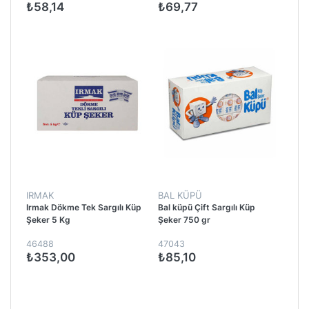
₺58,14
₺69,77
IRMAK
BAL KÜPÜ
Irmak Dökme Tek Sargılı Küp
Bal küpü Çift Sargılı Küp
Şeker 5 Kg
Şeker 750 gr
46488
47043
₺353,00
₺85,10