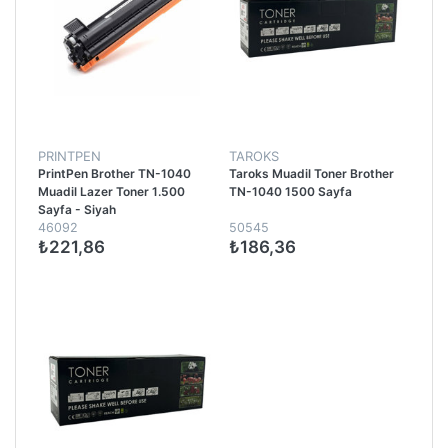
PRINTPEN
TAROKS
PrintPen Brother TN-1040
Taroks Muadil Toner Brother
Muadil Lazer Toner 1.500
TN-1040 1500 Sayfa
Sayfa - Siyah
46092
50545
₺221,86
₺186,36