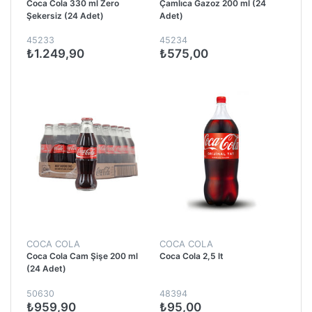
Coca Cola 330 ml Zero
Çamlıca Gazoz 200 ml (24
Şekersiz (24 Adet)
Adet)
45233
45234
₺1.249,90
₺575,00
COCA COLA
COCA COLA
Coca Cola Cam Şişe 200 ml
Coca Cola 2,5 lt
(24 Adet)
50630
48394
₺959,90
₺95,00