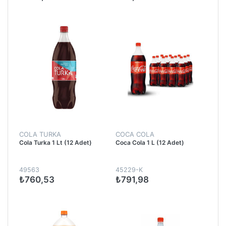
COLA TURKA
COCA COLA
Cola Turka 1 Lt (12 Adet)
Coca Cola 1 L (12 Adet)
49563
45229-K
₺760,53
₺791,98