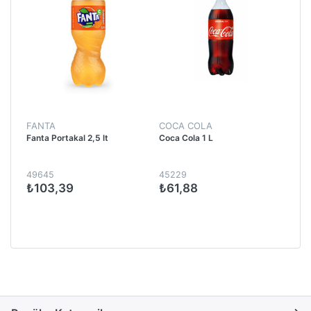
FANTA
COCA COLA
Fanta Portakal 2,5 lt
Coca Cola 1 L
49645
45229
₺103,39
₺61,88