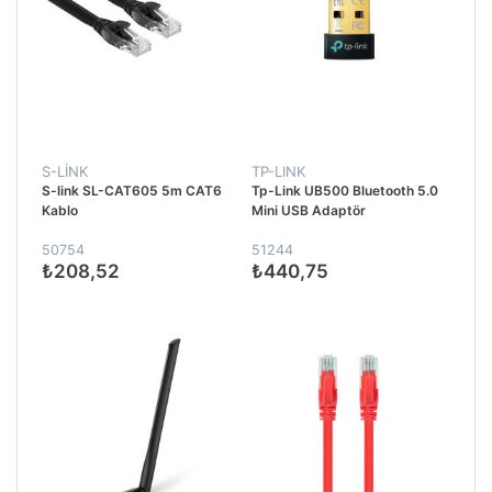
S-LİNK
TP-LINK
S-link SL-CAT605 5m CAT6
Tp-Link UB500 Bluetooth 5.0
Kablo
Mini USB Adaptör
50754
51244
₺208,52
₺440,75