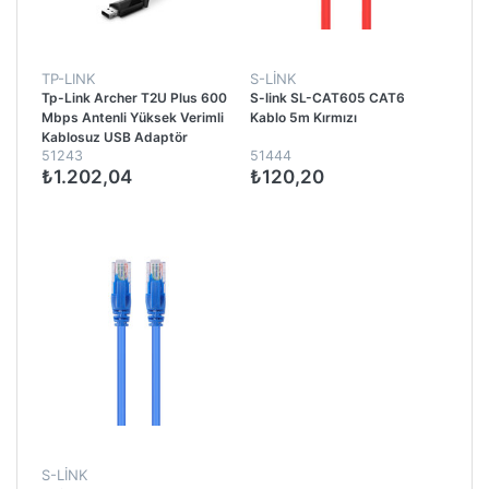
TP-LINK
S-LİNK
Tp-Link Archer T2U Plus 600
S-link SL-CAT605 CAT6
Mbps Antenli Yüksek Verimli
Kablo 5m Kırmızı
Kablosuz USB Adaptör
51243
51444
₺1.202,04
₺120,20
S-LİNK