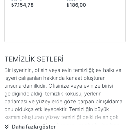
₺7.154,78
₺186,00
TEMİZLİK SETLERİ
Bir işyerinin, ofisin veya evin temizliği; ev halkı ve
işyeri çalışanları hakkında kanaat oluşturan
unsurlardan ilkidir. Ofisinize veya evinize birisi
geldiğinde aldığı temizlik kokusu, yerlerin
parlaması ve yüzeylerde göze çarpan bir ışıldama
onu oldukça etkileyecektir. Temizliğin büyük
kısmını oluşturan yüzey temizliği belki de en çok
yoran temizliktir. Ancak uygun araçlar kullanılırsa
Daha fazla göster