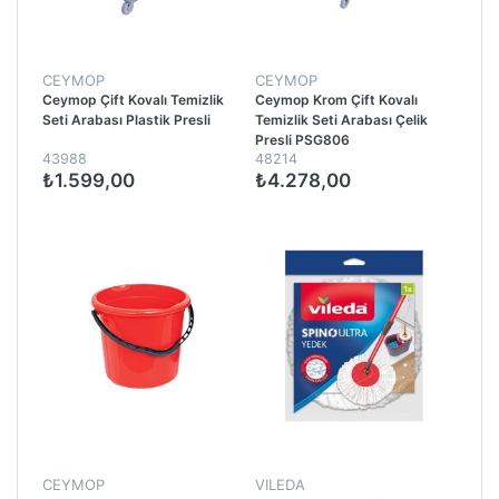
CEYMOP
CEYMOP
Ceymop Çift Kovalı Temizlik
Ceymop Krom Çift Kovalı
Seti Arabası Plastik Presli
Temizlik Seti Arabası Çelik
Presli PSG806
43988
48214
₺1.599,00
₺4.278,00
CEYMOP
VILEDA