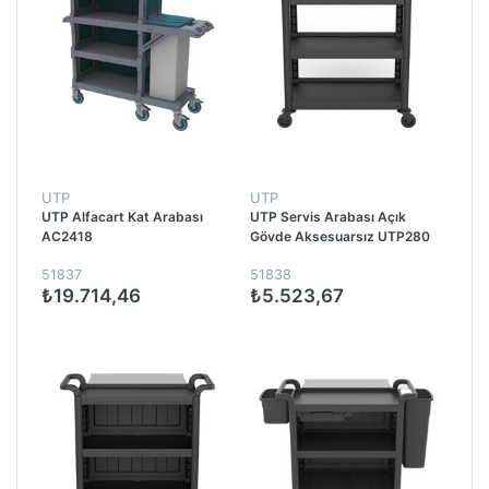
UTP
UTP
UTP Alfacart Kat Arabası
UTP Servis Arabası Açık
AC2418
Gövde Aksesuarsız UTP280
51837
51838
₺19.714,46
₺5.523,67