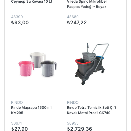
Ceymop Su Kovası 10 Lt
Vileda Spino Mikrofiber
Paspas Yedeği - Beyaz
48390
48680
₺93,00
₺247,22
RINDO
RINDO
Rındo Maşrapa 1500 ml
Rındo Tetra Temizlik Seti Çift
KM295
Kovalı Metal Presli CK749
50671
50955
₺27,90
₺2.729,36