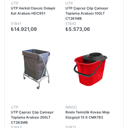
UTP
UTP
UTP Herkül Classic Dolaplı
UTP Çapraz Çöp Çamaşır
Kat Arabası HDC951
Toplama Arabası 100LT
CT261MB
51841
51842
₺14.921,09
₺5.573,06
UTP
RINDO
UTP Çapraz Çöp Çamaşır
Rındo Temizlik Kovası Mop
Toplama Arabası 200LT
Süzgeçli 15 lt CMK783
CT263MB
51843
50831