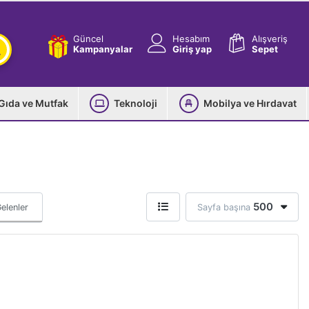
Güncel
Hesabım
Alışveriş
Kampanyalar
Giriş yap
Sepet
Gıda ve Mutfak
Teknoloji
Mobilya ve Hırdavat
500
elenler
Sayfa başına