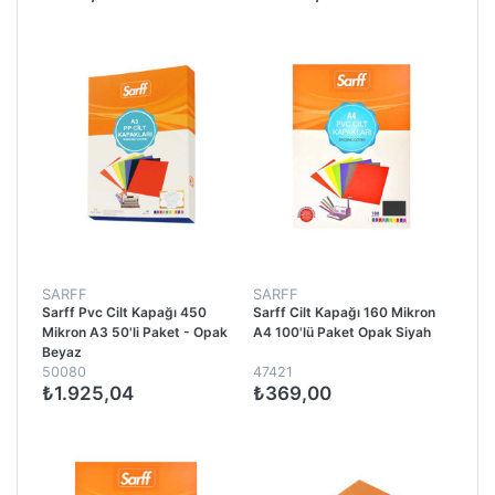
SARFF
SARFF
Sarff Pvc Cilt Kapağı 450
Sarff Cilt Kapağı 160 Mikron
Mikron A3 50'li Paket - Opak
A4 100'lü Paket Opak Siyah
Beyaz
50080
47421
₺1.925,04
₺369,00