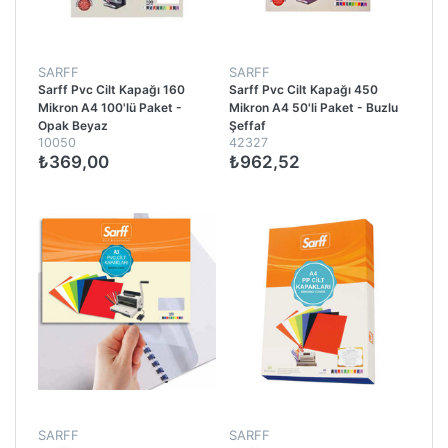
SARFF
SARFF
Sarff Pvc Cilt Kapağı 160
Sarff Pvc Cilt Kapağı 450
Mikron A4 100'lü Paket -
Mikron A4 50'li Paket - Buzlu
Opak Beyaz
Şeffaf
10050
42327
₺369,00
₺962,52
SARFF
SARFF