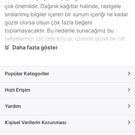
çok önemlidir. Dağınık kağıtlar halinde, rastgele
sıralanmış bilgiler içeren bir sunum içeriği ne kadar
güzel olursa olsun çok fazla beğeni
toplamayacaktır. Bu nedenle sunacağınız bu
belgelerinizi üst üste koyup, üzerine güzel bir cilt
kapağı yerleştirip,
Spiral veya Üçgen Profillerle
Daha fazla göster
bunları birleştirerek ciltli bir kitap haline getirmek,
çalışmanıza çok daha değer katacaktır. PVC’den
yapılma ciltlerin su geçirmeyen yapıları sayesinde
Popüler Kategoriler
dökümanlarınız dış etkenlere karşı korunur.
Dayanıklı malzemeden üretilen cilt kapakları
Hızlı Erişim
sayesinde çok daha uzun ömürlü arşivlik belgeler
hazırlayabilirsiniz.
Yardım
Cilt Kapağı Çeşitleri
Kişisel Verilerin Korunması
A3 ve A4 boyutlarında ve farklı renk seçenekleri ile