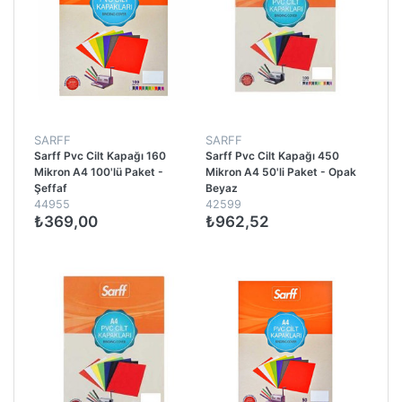
SARFF
SARFF
Sarff Pvc Cilt Kapağı 160
Sarff Pvc Cilt Kapağı 450
Mikron A4 100'lü Paket -
Mikron A4 50'li Paket - Opak
Şeffaf
Beyaz
44955
42599
₺369,00
₺962,52