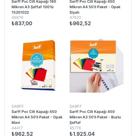
Sarff Pvc Cilt Kapağı 160
Sarff Pvc Cilt Kapağı 450
Mikron A3 Şeffaf 100'lü
Mikron A4 50'li Paket - Opak
15201022
Siyah
46676
47420
₺837,00
₺962,52
SARFF
SARFF
Sarff Pvc Cilt Kapağı 450
Sarff Pvc Cilt Kapağı 450
Mikron A4 50'li Paket - Opak
Mikron A3 50'li Paket - Buzlu
Mavi
Şeffaf
44417
45776
₺962,52
₺1.925,04