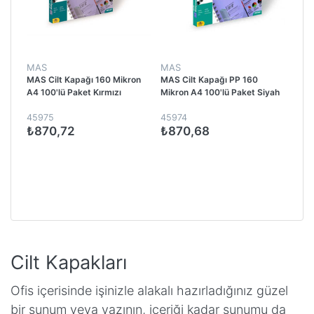
MAS
MAS
MAS Cilt Kapağı 160 Mikron
MAS Cilt Kapağı PP 160
A4 100'lü Paket Kırmızı
Mikron A4 100'lü Paket Siyah
45975
45974
₺870,72
₺870,68
Cilt Kapakları
Ofis içerisinde işinizle alakalı hazırladığınız güzel
bir sunum veya yazının, içeriği kadar sunumu da