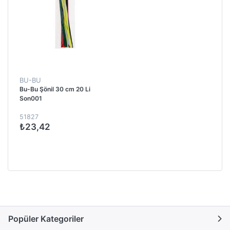
BU-BU
Bu-Bu Şönil 30 cm 20 Li
Son001
51827
₺23,42
Popüler Kategoriler