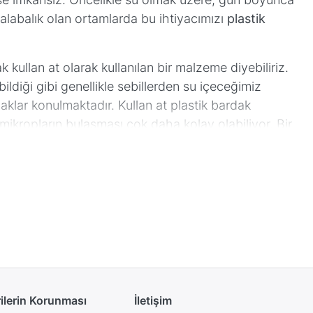
kalabalık olan ortamlarda bu ihtiyacımızı
plastik
ak kullan at olarak kullanılan bir malzeme diyebiliriz.
ldiği gibi genellikle sebillerden su içeceğimiz
lar konulmaktadır. Kullan at plastik bardak
a mikropların bulaşması çok daha kolay olabiliyor. Bir
dilmek istenmeyebilir. İşte burada devreye pet
ve kahve veya soğuk gazla içeceklerinizde de plastik
ayanıklı olarak üretilmektedirler. Özellikle ofisinizde
labileceği bir durum olacaktır.
imi zaman beyaz plastik bardaklara da rastlamanız
plastik bardak
veya 250 cc plastik bardak genellikle
ler için uygun olandır.
 dolayı doğum günü, konferanslar gibi ortamlarda da
rilerin Korunması
İletişim