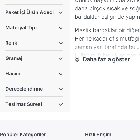
daha birçok sıcak ve soğuk
Paket İçi Ürün Adedi
bardaklar
eşliğinde yapm
Materyal Tipi
Plastik bardaklar bir diğer
Her ne kadar ofis mutfağın
Renk
zaman yan tarafında bulu
kullanımı hijyenik açıdan 
Gramaj
Daha fazla göster
cam bardağı tek yıkamadan
bardak yani plastik barda
Hacim
bardak kullanmayı tercih e
Derecelendirme
kullanacağınız plastik bar
Genel olarak
şeffaf plast
Teslimat Süresi
mümkündür. Plastik bardak
en çok tercih edilen pet b
Yalnızca ofis veya okul g
Popüler Kategoriler
Hızlı Erişim