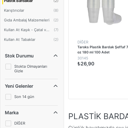
Plastik Bardaklar
Karıştırıcılar
Gıda Ambalaj Malzemeleri
Kullan At Kaşık - Çatal v...
Kullan At Tabaklar
DİĞER
Taroks Plastik Bardak Şeffaf 
oz 180 ml 100 Adet
Stok Durumu
30145
₺26,90
Stokta Olmayanları
Gizle
1
Yeni Gelenler
Son 14 gün
Marka
PLASTİK BARD
DİĞER
Günlük hayatımızda sıvı 