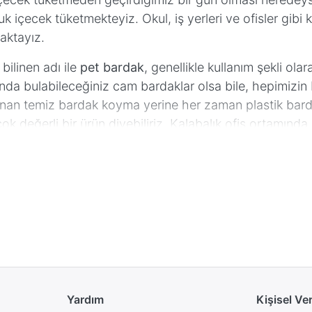
 içecek tüketmekteyiz. Okul, iş yerleri ve ofisler gibi 
aktayız.
 bilinen adı ile
pet bardak
, genellikle kullanım şekli olar
da bulabileceğiniz cam bardaklar olsa bile, hepimizin bi
nan temiz bardak koyma yerine her zaman plastik bardak
çok değerli bir ürün diyebiliriz. Kalabalık ofis ortamınd
 sonra başka bir kişinin kullanması her zaman tercih e
klar devreye giriyor. Yalnızca su içmek için değil çay 
debilirsiniz. Pet bardaklar soğuk ve sıcak olan sıvılara d
daklar, olası misafir ve müşterileriniz için de memnun ka
ik bardak
olarak üretilmektedirler. Bunların yanı sıra k
ların boyutları da değişkenlik göstermektedir.
180 cc 
ardaklar olmuştur. Özellikle 180 cc plastik bardak, sebil
ibi kalabalık ortamlarda değil, kullan at olduklarından
Yardım
Kişisel Ve