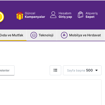
Güncel
Hesabım
Alışveriş
Kampanyalar
Giriş yap
Sepet
Gıda ve Mutfak
Teknoloji
Mobilya ve Hırdavat
500
elenler
Sayfa başına