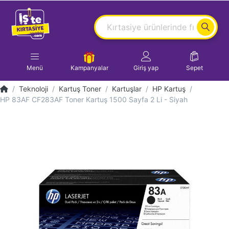
Menü
Kampanyalar
Giriş yap
Sepet
Teknoloji
Kartuş Toner
Kartuşlar
HP Kartuş
HP 83AF CF283AF Toner Kartuş 1500 Sayfa 2 Li - Siyah