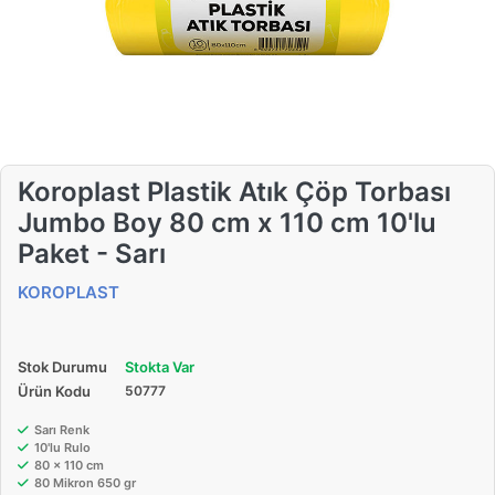
Koroplast Plastik Atık Çöp Torbası
Jumbo Boy 80 cm x 110 cm 10'lu
Paket - Sarı
KOROPLAST
Stok Durumu
Stokta Var
Ürün Kodu
50777
Sarı Renk
10'lu Rulo
80 x 110 cm
80 Mikron 650 gr