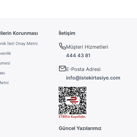
rilerin Korunması
İletişim
onik İleti Onay Metni
Müşteri Hizmetleri
üvenlik
444 43 81
şmesi
E-Posta Adresi
ası
info@istekirtasiye.com
Metni
Güncel Yazılarımız