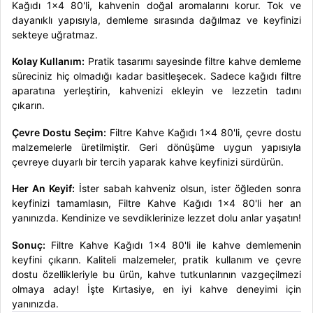
Kağıdı 1x4 80'li, kahvenin doğal aromalarını korur. Tok ve
dayanıklı yapısıyla, demleme sırasında dağılmaz ve keyfinizi
sekteye uğratmaz.
Kolay Kullanım:
Pratik tasarımı sayesinde filtre kahve demleme
süreciniz hiç olmadığı kadar basitleşecek. Sadece kağıdı filtre
aparatına yerleştirin, kahvenizi ekleyin ve lezzetin tadını
çıkarın.
Çevre Dostu Seçim:
Filtre Kahve Kağıdı 1x4 80'li, çevre dostu
malzemelerle üretilmiştir. Geri dönüşüme uygun yapısıyla
çevreye duyarlı bir tercih yaparak kahve keyfinizi sürdürün.
Her An Keyif:
İster sabah kahveniz olsun, ister öğleden sonra
keyfinizi tamamlasın, Filtre Kahve Kağıdı 1x4 80'li her an
yanınızda. Kendinize ve sevdiklerinize lezzet dolu anlar yaşatın!
Sonuç:
Filtre Kahve Kağıdı 1x4 80'li ile kahve demlemenin
keyfini çıkarın. Kaliteli malzemeler, pratik kullanım ve çevre
dostu özellikleriyle bu ürün, kahve tutkunlarının vazgeçilmezi
olmaya aday! İşte Kırtasiye, en iyi kahve deneyimi için
yanınızda.