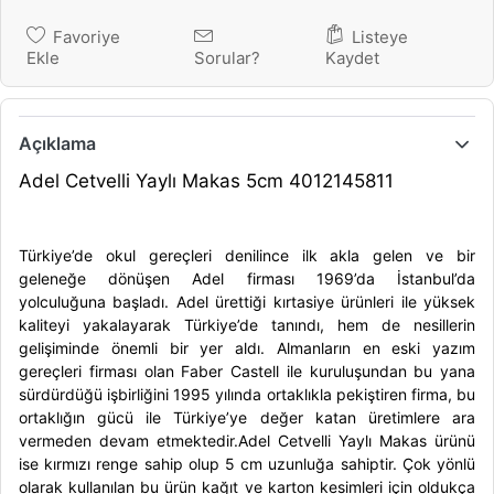
Favoriye
Listeye
Ekle
Sorular?
Kaydet
Açıklama
Adel Cetvelli Yaylı Makas 5cm 4012145811
Türkiye’de okul gereçleri denilince ilk akla gelen ve bir
geleneğe dönüşen
Adel
firması 1969’da İstanbul’da
yolculuğuna başladı.
Adel
ürettiği kırtasiye ürünleri ile yüksek
kaliteyi yakalayarak Türkiye’de tanındı, hem de nesillerin
gelişiminde önemli bir yer aldı. Almanların en eski yazım
gereçleri firması olan
Faber Castell
ile kuruluşundan bu yana
sürdürdüğü işbirliğini 1995 yılında ortaklıkla pekiştiren firma, bu
ortaklığın gücü ile Türkiye’ye değer katan üretimlere ara
vermeden devam etmektedir.
Adel Cetvelli Yaylı Makas
ürünü
ise kırmızı renge sahip olup 5 cm uzunluğa sahiptir. Çok yönlü
olarak kullanılan bu ürün kağıt ve karton kesimleri için oldukça