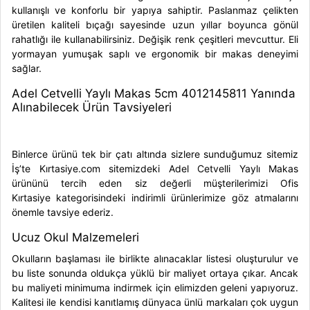
kullanışlı ve konforlu bir yapıya sahiptir. Paslanmaz çelikten
üretilen kaliteli bıçağı sayesinde uzun yıllar boyunca gönül
rahatlığı ile kullanabilirsiniz. Değişik renk çeşitleri mevcuttur. Eli
yormayan yumuşak saplı ve ergonomik bir makas deneyimi
sağlar.
Adel Cetvelli Yaylı Makas 5cm 4012145811 Yanında
Alınabilecek Ürün Tavsiyeleri
Binlerce ürünü tek bir çatı altında sizlere sunduğumuz sitemiz
İş’te Kırtasiye.com sitemizdeki
Adel Cetvelli Yaylı Makas
ürününü tercih eden siz değerli müşterilerimizi
Ofis
Kırtasiye
kategorisindeki indirimli ürünlerimize göz atmalarını
önemle tavsiye ederiz.
Ucuz Okul Malzemeleri
Okulların başlaması ile birlikte alınacaklar listesi oluşturulur ve
bu liste sonunda oldukça yüklü bir maliyet ortaya çıkar. Ancak
bu maliyeti minimuma indirmek için elimizden geleni yapıyoruz.
Kalitesi ile kendisi kanıtlamış dünyaca ünlü markaları çok uygun