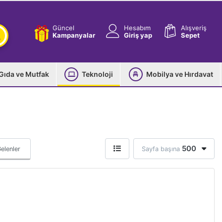
Güncel
Hesabım
Alışveriş
Kampanyalar
Giriş yap
Sepet
Gıda ve Mutfak
Teknoloji
Mobilya ve Hırdavat
500
elenler
Sayfa başına