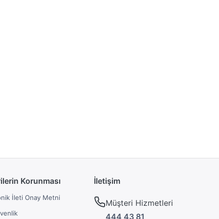
rilerin Korunması
İletişim
onik İleti Onay Metni
Müşteri Hizmetleri
üvenlik
444 43 81