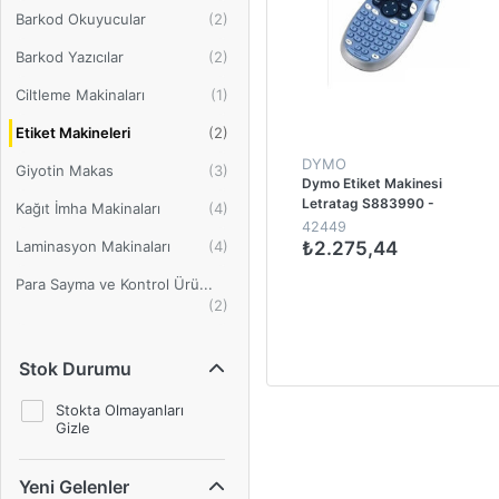
Barkod Okuyucular
Barkod Yazıcılar
Ciltleme Makinaları
Etiket Makineleri
DYMO
Giyotin Makas
Dymo Etiket Makinesi
Letratag S883990 -
Kağıt İmha Makinaları
S0884010 - S0884020
42449
Laminasyon Makinaları
₺2.275,44
Para Sayma ve Kontrol Ürü...
1
Stok Durumu
Stokta Olmayanları
Gizle
Yeni Gelenler