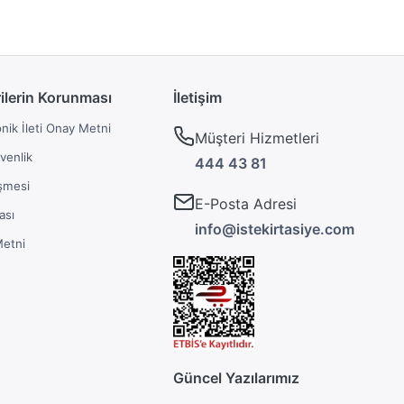
rilerin Korunması
İletişim
onik İleti Onay Metni
Müşteri Hizmetleri
üvenlik
444 43 81
şmesi
E-Posta Adresi
ası
info@istekirtasiye.com
Metni
Güncel Yazılarımız