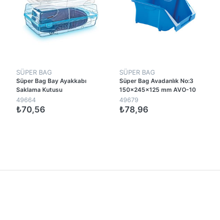
SÜPER BAG
SÜPER BAG
Süper Bag Bay Ayakkabı
Süper Bag Avadanlık No:3
Saklama Kutusu
150x245x125 mm AVO-10
360x205x134h mm Şeffaf
49664
49679
ASR-5008
₺70,56
₺78,96
1