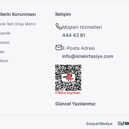
rilerin Korunması
İletişim
onik İleti Onay Metni
Müşteri Hizmetleri
üvenlik
444 43 81
şmesi
E-Posta Adresi
ası
info@istekirtasiye.com
Metni
Güncel Yazılarımız
Sosyal Medya: