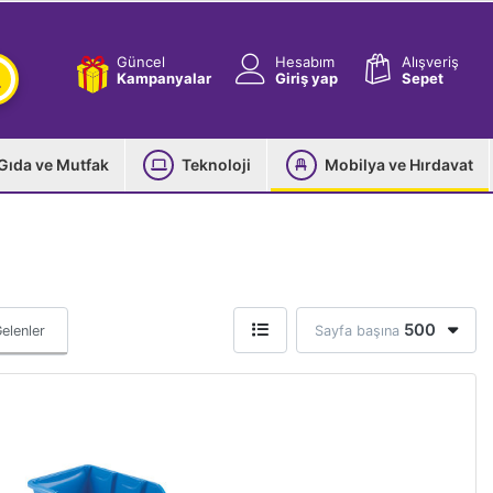
Güncel
Hesabım
Alışveriş
Kampanyalar
Giriş yap
Sepet
Gıda ve Mutfak
Teknoloji
Mobilya ve Hırdavat
500
elenler
Sayfa başına