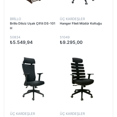
BRİLLO
ÜÇ KARDEŞLER
Brillo Dilsiz Uşak Çiftli DS-101
Hanger Fileli Müdür Koltuğu
H
50834
51049
₺5.549,94
₺9.295,00
ÜÇ KARDEŞLER
ÜÇ KARDEŞLER