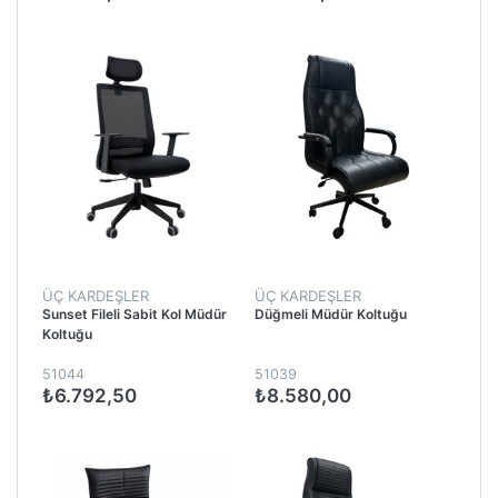
ÜÇ KARDEŞLER
ÜÇ KARDEŞLER
Sunset Fileli Sabit Kol Müdür
Düğmeli Müdür Koltuğu
Koltuğu
51044
51039
₺6.792,50
₺8.580,00