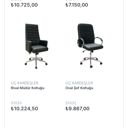
₺10.725,00
₺7.150,00
ÜÇ KARDEŞLER
ÜÇ KARDEŞLER
Rival Müdür Koltuğu
Oval Şef Koltuğu
51033
51032
₺10.224,50
₺9.867,00