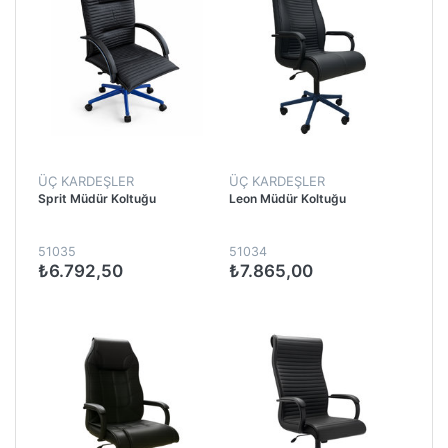
ÜÇ KARDEŞLER
ÜÇ KARDEŞLER
Sprit Müdür Koltuğu
Leon Müdür Koltuğu
51035
51034
₺6.792,50
₺7.865,00