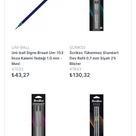
UNI-BALL
SCRIKSS
Uni-ball Signo Broad Um-153
Scrikss Tükenmez Standart
İmza Kalemi Yedeği 1.0 mm -
Dev Refil 0.7 mm Siyah 2'li
Mavi
Blister
47033
47843
₺43,27
₺130,32