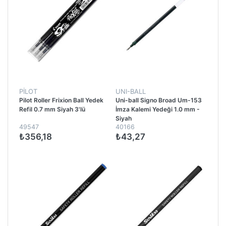
PİLOT
UNI-BALL
Pilot Roller Frixion Ball Yedek
Uni-ball Signo Broad Um-153
Refil 0.7 mm Siyah 3'lü
İmza Kalemi Yedeği 1.0 mm -
Siyah
49547
40166
₺356,18
₺43,27