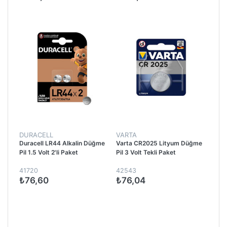
DURACELL
VARTA
Duracell LR44 Alkalin Düğme
Varta CR2025 Lityum Düğme
Pil 1.5 Volt 2'li Paket
Pil 3 Volt Tekli Paket
41720
42543
₺76,60
₺76,04