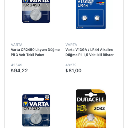
VARTA
VARTA
Varta CR2450 Lityum Düğme
Varta V13GA / LR44 Alkaline
Pil 3 Volt Tekli Paket
Düğme Pil 1,5 Volt İkili Blister
42549
48279
₺94,22
₺81,00