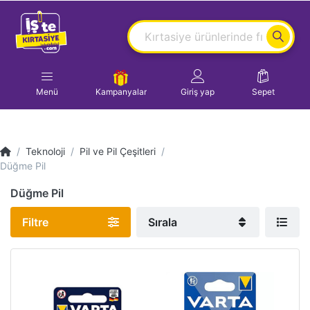
Menü
Kampanyalar
Giriş yap
Sepet
Teknoloji
Pil ve Pil Çeşitleri
Düğme Pil
Düğme Pil
Filtre
Sırala