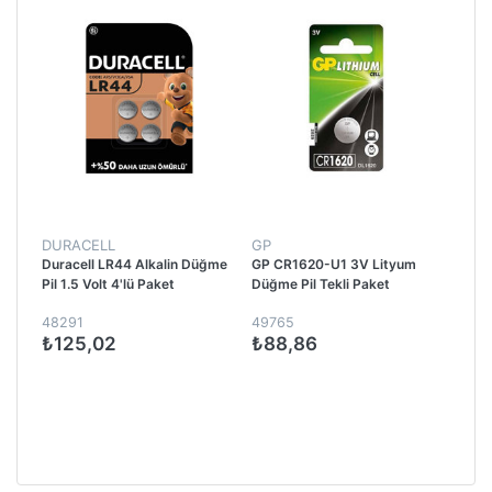
DURACELL
GP
Duracell LR44 Alkalin Düğme
GP CR1620-U1 3V Lityum
Pil 1.5 Volt 4'lü Paket
Düğme Pil Tekli Paket
48291
49765
₺125,02
₺88,86