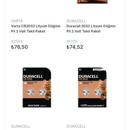
VARTA
DURACELL
Varta CR2032 Lityum Düğme
Duracell 2032 Lityum Düğme
Pil 3 Volt Tekli Paket
Pil 3 Volt Tekli Paket
42555
41725
₺76,50
₺74,52
DURACELL
DURACELL