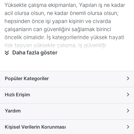
Yüksekte çalışma ekipmanları, Yapılan iş ne kadar
acil olursa olsun, ne kadar önemli olursa olsun;
hepsinden önce işi yapan kişinin ve civarda
çalışanların can güvenliğini sağlamak birinci
öncelik olmalıdır. İş kategorilerinde yüksek hayati
risk taşıyan yüksekte çalışma, iş güvenliği
Daha fazla göster
kurallarının kesinlikle uygulanması gereken bir
alandır. Yüksekte çalışma hem ülkemizde hem de
dünya çapında en çok riski barındıran çalışma
şekillerindendir. Ölüme ve ciddi yaralanmalara
Popüler Kategoriler
sebep olan bu çalışma şekli; ne yazıktır ki tüm
tehlikesine rağmen iş yerleri açısından bazen bir
Hızlı Erişim
zorunluluk olmaktadır. Bu yüzden bu çalışma
alanında iş güvenliğini sağlayarak, riski en en
Yardım
düşüğe indirmek birinci öncelik olmalıdır.
Kişisel Verilerin Korunması
Yüksekte çalışmanın yükseklik sınırı