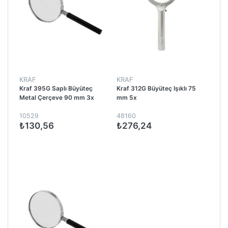
KRAF
KRAF
Kraf 395G Saplı Büyüteç
Kraf 312G Büyüteç Işıklı 75
Metal Çerçeve 90 mm 3x
mm 5x
10529
48160
₺130,56
₺276,24