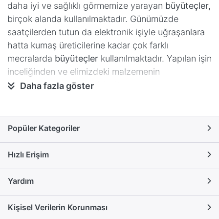
daha iyi ve sağlıklı görmemize yarayan
büyüteçler,
birçok alanda kullanılmaktadır. Günümüzde
saatçilerden tutun da elektronik işiyle uğraşanlara
hatta kumaş üreticilerine kadar çok farklı
mecralarda
büyüteçler
kullanılmaktadır. Yapılan işin
inceliğinden ve elimizdeki malzemenin
küçüklüğünden dolayı büyüteçlerden
Daha fazla göster
faydalanılması gereken bu tür mesleklerde,
büyütecin büyütme gücü devreye girmektedir.
Kullanımı oldukça kolay olan büyüteçler, çıplak
Popüler Kategoriler
göze göre çok daha büyük bir görüş kalitesi
sağlamaktadır.
Hızlı Erişim
BÜYÜTEÇLER HANGİ ALANLARDA
Yardım
KULLANILIR?
Normal gözün görüş mesafesinin yaklaşık 25
Kişisel Verilerin Korunması
santimetre olduğu dikkate alınırsa yakından