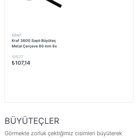
KRAF
Kraf 360G Saplı Büyüteç
Metal Çerçeve 60 mm 6x
10527
₺107,14
BÜYÜTEÇLER
Görmekte zorluk çektiğimiz cisimleri büyüterek