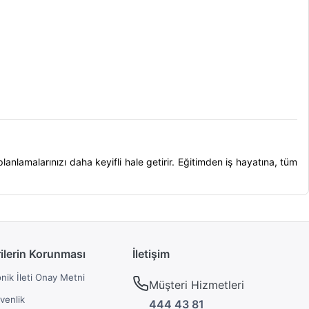
planlamalarınızı daha keyifli hale getirir. Eğitimden iş hayatına, tüm
rilerin Korunması
İletişim
onik İleti Onay Metni
Müşteri Hizmetleri
üvenlik
444 43 81