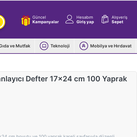
Güncel
Hesabım
Alışveriş
Kampanyalar
Giriş yap
Sepet
Gıda ve Mutfak
Teknoloji
Mobilya ve Hırdavat
anlayıcı Defter 17x24 cm 100 Yaprak
x24 cm boyutu ve 100 yaprak kareli sayfasıyla düzenli