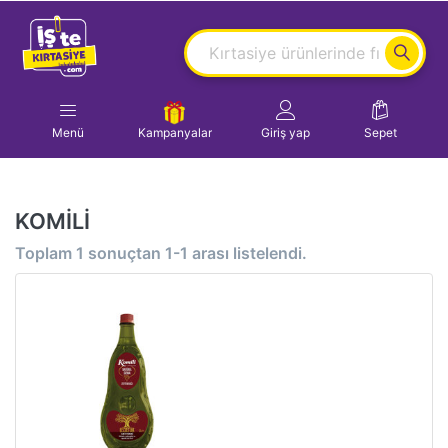
Menü
Kampanyalar
Giriş yap
Sepet
KOMİLİ
Toplam
1
sonuçtan
1-1
arası listelendi.