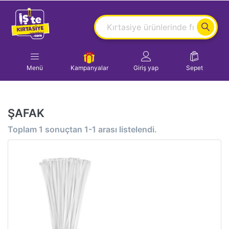
Menü
Kampanyalar
Giriş yap
Sepet
ŞAFAK
Toplam
1
sonuçtan
1-1
arası listelendi.