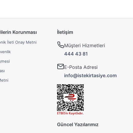
rilerin Korunması
İletişim
onik İleti Onay Metni
Müşteri Hizmetleri
üvenlik
444 43 81
şmesi
E-Posta Adresi
ası
info@istekirtasiye.com
Metni
Güncel Yazılarımız