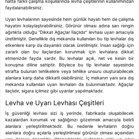
hatta farklı çalışma koşullarında levha çeşitlerinin kullanımından
faydalanabilirsiniz.
Uyarı levhalarının sayesinde hem günlük hayatı hem de çalışma
hayatını kolaylaştırabilirsiniz. Görünür olması adına sarı rengin
ağırlıkta olduğu “Dikkat Ağaçlar İlaçlıdır” levhası uyarı amacıyla
üretilmiştir. Genellikle dış mekanda kullanılan bu tip levhalar dış
etkenlere karşı da dayanıklı olarak üretilmiştir. İnsan sağlığı için
zararlı olan bu ilaçlardan korunmak için levhalara dikkat
etmenizde fayda vardır. Bu levhalar açık, net ve kesin bir
konuşma diline sahiptir. Böylece bu tip levhalar sayesinde
etrafta bulunan tehlikelere veya tehlike unsuru oluşturabilecek
alanlara karşı daha dikkatli olabilirsiniz. İç mekanın yanı sıra dış
mekanda kullanılan uyarı levhaları da bulunmaktadır. Ağaçlar
ilaçlıdır, sigara içilmez gibi uyarılar yapılmaktadır.
Levha ve Uyarı Levhası Çeşitleri
İş güvenliği levhası
sizi iş yerinde, fabrikada oluşabilecek
kazalardan korumak ve sağlığınızı gözetmek amacıyla belirli
alanlara yerleştirilmektedir. Bu nedenle levhaların doğru
alanlara doğru açılarla yerleştirilmesi görünür olması açısından