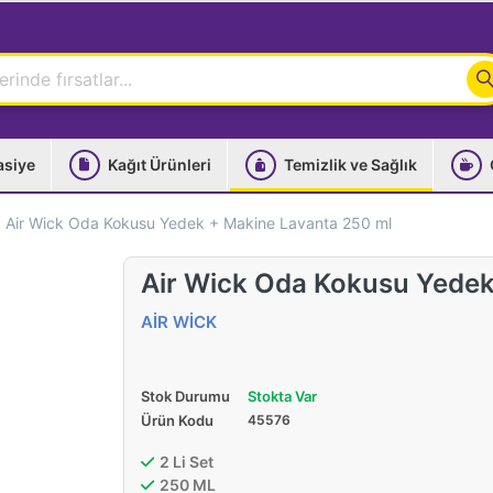
asiye
Kağıt Ürünleri
Temizlik ve Sağlık
Air Wick Oda Kokusu Yedek + Makine Lavanta 250 ml
Air Wick Oda Kokusu Yedek
AİR WİCK
Stok Durumu
Stokta Var
Ürün Kodu
45576
2 Li Set
250 ML