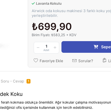
Lavanta Kokulu
Airwick oda kokusu makinesi 3 farklı koku yoğ
yerleştirilebilir.
₺699,90
Birim Fiyatı: ₺583,25 + KDV
1
Sepe
Adet
Favoriye Ekle
Sorular?
L
Soru - Cevap
1
edek Koku
ve ferah kokması oldukça önemlidir. Ağır kokular çalışma motivasyonunu
diğinizi ofis içerisinde kullanmak için tercih edebilirsiniz.