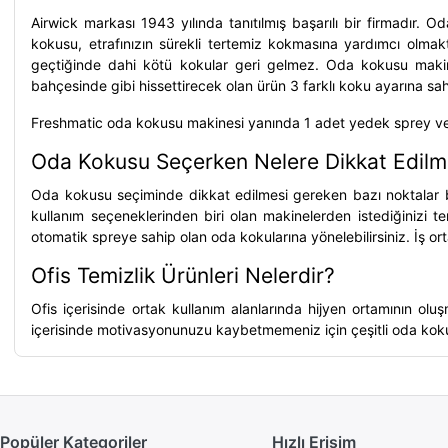
Airwick
markası 1943 yılında tanıtılmış başarılı bir firmadır. O
kokusu
, etrafınızın sürekli tertemiz kokmasına yardımcı olm
geçtiğinde dahi kötü kokular geri gelmez. Oda kokusu makinesin
bahçesinde gibi hissettirecek olan ürün 3 farklı koku ayarına sah
Freshmatic
oda kokusu makinesi
yanında 1 adet yedek sprey ve
Oda Kokusu Seçerken Nelere Dikkat Edilme
Oda kokusu
seçiminde dikkat edilmesi gereken bazı noktalar b
kullanım seçeneklerinden biri olan makinelerden istediğinizi ter
otomatik spreye sahip olan oda kokularına yönelebilirsiniz. İş ort
Ofis Temizlik Ürünleri Nelerdir?
Ofis içerisinde ortak kullanım alanlarında hijyen ortamının olu
içerisinde motivasyonunuzu kaybetmemeniz için çeşitli oda kokul
Popüler Kategoriler
Hızlı Erişim