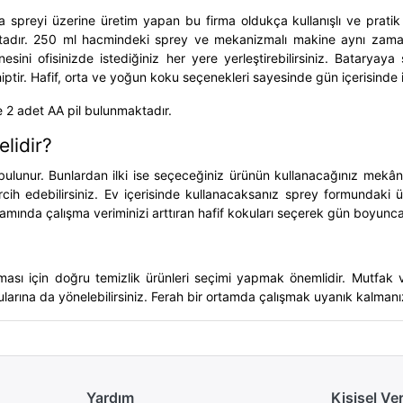
da spreyi üzerine üretim yapan bu firma oldukça kullanışlı ve pratik 
aktadır. 250 ml hacmindeki sprey ve mekanizmalı makine aynı zama
i ofisinizde istediğiniz her yere yerleştirebilirsiniz. Bataryaya sa
iptir. Hafif, orta ve yoğun koku seçenekleri sayesinde gün içerisinde 
 2 adet AA pil bulunmaktadır.
lidir?
ulunur. Bunlardan ilki ise seçeceğiniz ürünün kullanacağınız mekâna
cih edebilirsiniz. Ev içerisinde kullanacaksanız sprey formundaki ürü
amında çalışma veriminizi arttıran hafif kokuları seçerek gün boyunca f
şması için doğru
temizlik ürünleri
seçimi yapmak önemlidir. Mutfak ve
arına da yönelebilirsiniz. Ferah bir ortamda çalışmak uyanık kalmanı
Yardım
Kişisel Ve