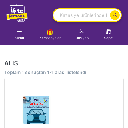
Menü
Kampanyalar
Giriş yap
Sepet
ALIS
Toplam
1
sonuçtan
1-1
arası listelendi.