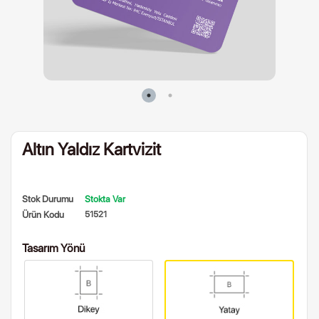
Altın Yaldız Kartvizit
Stok Durumu
Stokta Var
Ürün Kodu
51521
Tasarım Yönü