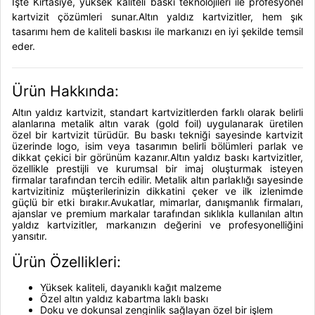
İşte Kırtasiye, yüksek kaliteli baskı teknolojileri ile profesyonel
kartvizit çözümleri sunar.Altın yaldız kartvizitler, hem şık
tasarımı hem de kaliteli baskısı ile markanızı en iyi şekilde temsil
eder.
Ürün Hakkında:
Altın yaldız kartvizit, standart kartvizitlerden farklı olarak belirli
alanlarına metalik altın varak (gold foil) uygulanarak üretilen
özel bir kartvizit türüdür. Bu baskı tekniği sayesinde kartvizit
üzerinde logo, isim veya tasarımın belirli bölümleri parlak ve
dikkat çekici bir görünüm kazanır.Altın yaldız baskı kartvizitler,
özellikle prestijli ve kurumsal bir imaj oluşturmak isteyen
firmalar tarafından tercih edilir. Metalik altın parlaklığı sayesinde
kartvizitiniz müşterilerinizin dikkatini çeker ve ilk izlenimde
güçlü bir etki bırakır.Avukatlar, mimarlar, danışmanlık firmaları,
ajanslar ve premium markalar tarafından sıklıkla kullanılan altın
yaldız kartvizitler, markanızın değerini ve profesyonelliğini
yansıtır.
Ürün Özellikleri:
Yüksek kaliteli, dayanıklı kağıt malzeme
Özel altın yaldız kabartma laklı baskı
Doku ve dokunsal zenginlik sağlayan özel bir işlem