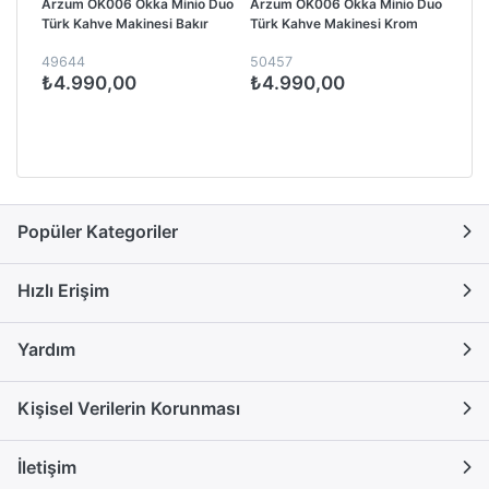
Arzum OK006 Okka Minio Duo
Arzum OK006 Okka Minio Duo
Türk Kahve Makinesi Bakır
Türk Kahve Makinesi Krom
49644
50457
₺4.990,00
₺4.990,00
Popüler Kategoriler
Hızlı Erişim
Yardım
Kişisel Verilerin Korunması
İletişim