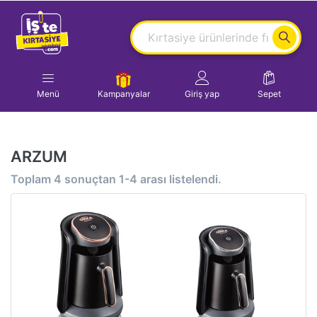
Menü
Kampanyalar
Giriş yap
Sepet
ARZUM
Toplam
4
sonuçtan
1-4
arası listelendi.