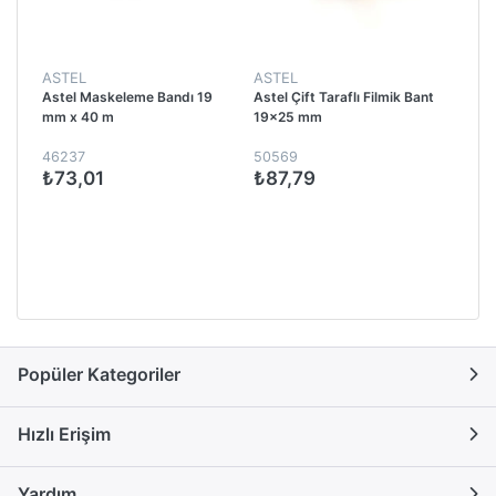
ASTEL
ASTEL
Astel Maskeleme Bandı 19
Astel Çift Taraflı Filmik Bant
mm x 40 m
19x25 mm
46237
50569
₺73,01
₺87,79
Popüler Kategoriler
Hızlı Erişim
Yardım