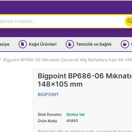
asiye
Kağıt Ürünleri
Temizlik ve Sağlık
Bigpoint BP686-06 Mıknatıslı Çerçeveli Afiş Muhafaza Kabı A6 1
Bigpoint BP686-06 Mıknatıs
148x105 mm
BIGPOINT
Stok Durumu
Stokta Var
Ürün Kodu
45893
Bigpoint afiş muhafaza kabı yüzeyinde bulunan