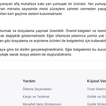
e yarayan
afiş muhafaza kabı
yarı yumuşak bir üründür. Yarı yumuşak 
lunan mıknatıs sayesinde metal yüzeylere zahmet vermeden yapı
üstten kart geçirme sistemi bulunmaktadır.
luşturmak ve dosyalama yapmak önemlidir. Önemli belgeleri ve resm
 olarak değişiklik göstermektedir. Eğer ofisinizde yeterince yeriniz yo
tuları gibi dosyalama ve arşivleme ürünleri de belgeleriniz için kullanab
a göre bir dizilim gerçekleştirebilirsiniz. Eğer belgeleriniz bu duruma
olojik olarak dosya sistemi de oluşturabilirsiniz.
Yardım
Kişisel Ve
Ödeme Seçenekleri
Ticari Elektr
Kargo ve Teslimat
Gizlilik ve G
Mesafeli Satış Sözleşmesi
Üyelik Sözle