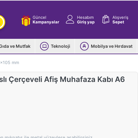
Güncel
Hesabım
Alışveriş
Kampanyalar
Giriş yap
Sepet
Gıda ve Mutfak
Teknoloji
Mobilya ve Hırdavat
48x105 mm
lı Çerçeveli Afiş Muhafaza Kabı A6
 mıknatıs ile metal yüzeylere asabilirsiniz.