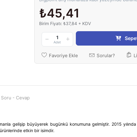
₺45,41
Birim Fiyatı: ₺37,84 + KDV
1
Sepe
Adet
Favoriye Ekle
Sorular?
L
Soru - Cevap
amanla gelişip büyüyerek bugünkü konumuna gelmiştir. 2015 yılında ç
ünlerinde etkin bir isimdir.