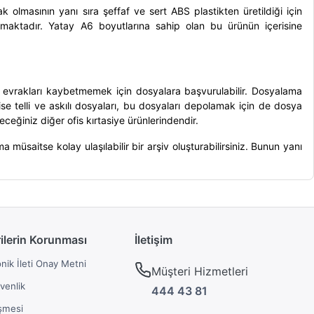
olmasının yanı sıra şeffaf ve sert ABS plastikten üretildiği için
şmaktadır.
Yatay A6 boyutlarına sahip olan bu ürünün içerisine
i evrakları kaybetmemek için dosyalara başvurulabilir. Dosyalama
k ise telli ve askılı dosyaları, bu dosyaları depolamak için de dosya
ileceğiniz diğer
ofis kırtasiye
ürünlerindendir.
 müsaitse kolay ulaşılabilir bir arşiv oluşturabilirsiniz. Bunun yanı
rilerin Korunması
İletişim
onik İleti Onay Metni
Müşteri Hizmetleri
üvenlik
444 43 81
şmesi