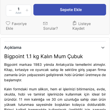
1
Sepete Ekle
Adet
Favoriye
Listeye
Ekle
Sorular?
Kaydet
Açıklama
Bigpoint 1.1 kg Kalın Mum Çubuk
Bigpoint
markası 1983 yılında Antakya’da temellerini atmıştır.
Kitap, kırtasiye ve oyuncak satışı ile sektöre giriş yapan firma
zamanla ürün yelpazesini geliştirerek hobi ürünleri üretmeye de
başlamıştır.
Kalın formdaki
mum silikon
, hem el işlerinizi bitirmenize, evde,
okulda, hobi ve tamirat işlerinizde kullanmak için ideal bir
üründür. 11 mm kalınlığa ve 30 cm uzunluğa sahip olan ürün
yüksek tutunması sayesinde boşlukları kolayca doldurabilir.
Birinci kaliteli hammadde kullanılarak üretildiği için zamanla