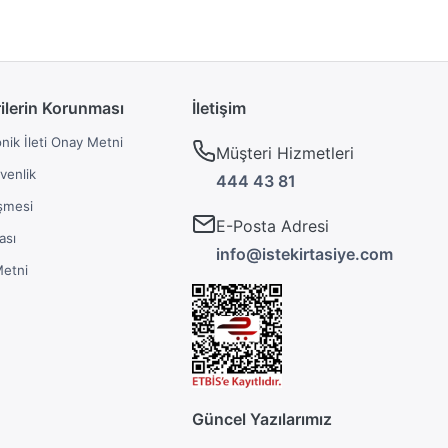
rilerin Korunması
İletişim
onik İleti Onay Metni
Müşteri Hizmetleri
üvenlik
444 43 81
şmesi
E-Posta Adresi
ası
info@istekirtasiye.com
Metni
Güncel Yazılarımız