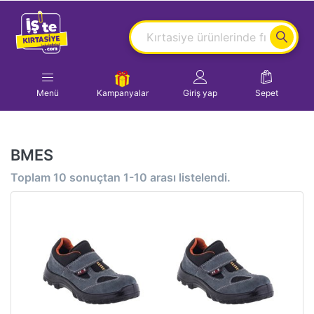
Menü
Kampanyalar
Giriş yap
Sepet
BMES
Toplam
10
sonuçtan
1-10
arası listelendi.