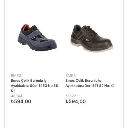
BMES
BMES
Bmes Çelik Burunlu İş
Bmes Çelik Burunlu İş
Ayakkabısı Süet 1453 No:36
Ayakkabısı Deri 571 S2 No: 41
S1
48344
51323
₺594,00
₺594,00