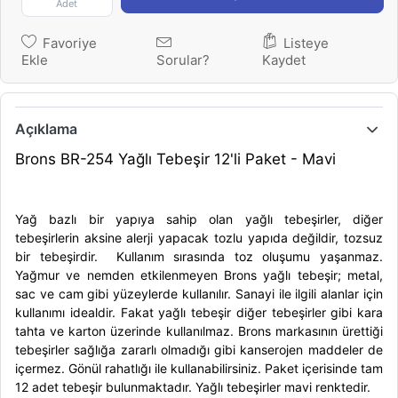
Adet
Favoriye
Listeye
Ekle
Sorular?
Kaydet
Açıklama
Brons BR-254 Yağlı Tebeşir 12'li Paket - Mavi
Yağ bazlı bir yapıya sahip olan
yağlı tebeşir
ler, diğer
tebeşirlerin aksine alerji yapacak tozlu yapıda değildir, tozsuz
bir
tebeşir
dir. Kullanım sırasında toz oluşumu yaşanmaz.
Yağmur ve nemden etkilenmeyen
Brons yağlı tebeşir
; metal,
sac ve cam gibi yüzeylerde kullanılır. Sanayi ile ilgili alanlar için
kullanımı idealdir. Fakat
yağlı tebeşir
diğer
tebeşir
ler gibi kara
tahta ve karton üzerinde kullanılmaz.
Brons
markasının ürettiği
tebeşir
ler sağlığa zararlı olmadığı gibi kanserojen maddeler de
içermez. Gönül rahatlığı ile kullanabilirsiniz. Paket içerisinde tam
12 adet
tebeşir
bulunmaktadır.
Yağlı tebeşir
ler mavi renktedir.