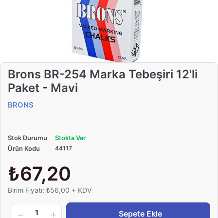
Brons BR-254 Marka Tebeşiri 12'li
Paket - Mavi
BRONS
Stok Durumu
Stokta Var
Ürün Kodu
44117
₺67,20
Birim Fiyatı: ₺56,00 + KDV
1
Sepete Ekle