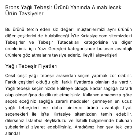
Brons Yağlı Tebeşir Ürünü Yanında Alınabilecek
Ürün Tavsiyeleri
Bu ürünü tercih eden siz değerli müşterilerimizi aynı ürünün
diğer çeşitlerini de bulabileceği İş’te Kırtasiye.com sitemizdeki
Tebeşirler ve Tebeşir Tutacakları kategorisine ve diğer
ürünlerimiz için
Yazı Gereçleri kategorisinde bulunan avantajlı
ürünlere göz atmalarını tavsiye ederiz. Keyifli alışverişler!
Yağlı Tebeşir Fiyatları
Çeşit çeşit
yağlı tebeşir
arasından seçim yapmak zor olabilir.
Farklı çeşitleri olduğu gibi farklı fiyatlarda olanları da vardır.
Yağlı tebeşir seçiminizde kaliteye olduğu kadar sağlığa zararlı
olup olmadığına da dikkat etmelisiniz. Kullanım amacınıza göre
seçebileceğiniz sağlığa zararlı maddeler içermeyen
en ucuz
yağlı tebeşir
leri ve daha binlerce ürünü avantajlı fiyat
seçenekleri ile İş’te Kırtasiye sitemizden temin edebilir,
dilerseniz İstanbul Beylikdüzü ve İkitelli bölgelerinde bulunan
şubelerimizi ziyaret edebilirsiniz. Aradığınız her şey tek çatı
altında!