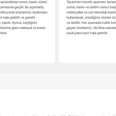
naylandıktan sonra, baskı süreci
Tasarımın hazırlık aşaması tama
 aşamasına geçilir. Bu aşamada,
sonra, baskı ve üretim süreci başla
rofesyonel ekiplerimiz tarafından
materyaller ve son teknoloji bask
hale getirilir ve gerekli
kullanılarak, istediğiniz ürünler öz
 yapılır. Ayrıca, seçtiğiniz
ve üretilir. Her aşamada kalite ko
liklerine göre materyal ve baskı
geçen ürünleriniz, titizlikle paket
lenir.
sevkiyata hazır hale getirilir.