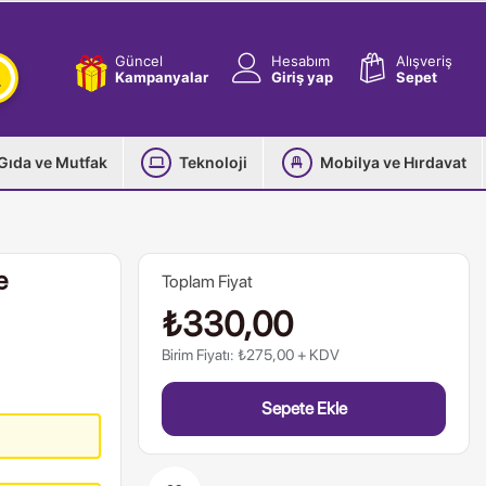
Güncel
Hesabım
Alışveriş
Kampanyalar
Giriş yap
Sepet
Gıda ve Mutfak
Teknoloji
Mobilya ve Hırdavat
e
Toplam Fiyat
₺330,00
Birim Fiyatı: ₺275,00 + KDV
Sepete Ekle