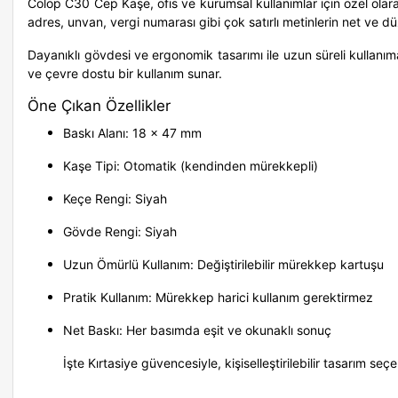
Colop C30 Cep Kaşe
, ofis ve kurumsal kullanımlar için özel ola
adres, unvan, vergi numarası gibi çok satırlı metinlerin net ve dü
Dayanıklı gövdesi ve ergonomik tasarımı ile uzun süreli kullan
ve çevre dostu bir kullanım sunar.
Öne Çıkan Özellikler
Baskı Alanı:
18 x 47 mm
Kaşe Tipi:
Otomatik (kendinden mürekkepli)
Keçe Rengi:
Siyah
Gövde Rengi:
Siyah
Uzun Ömürlü Kullanım:
Değiştirilebilir mürekkep kartuşu
Pratik Kullanım:
Mürekkep harici kullanım gerektirmez
Net Baskı:
Her basımda eşit ve okunaklı sonuç
İşte Kırtasiye güvencesiyle, kişiselleştirilebilir tasarım seç