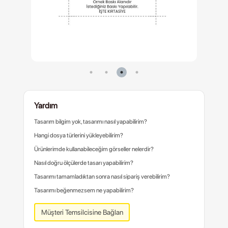
Yardım
Tasarım bilgim yok, tasarımı nasıl yapabilirim?
Hangi dosya türlerini yükleyebilirim?
Ürünlerimde kullanabileceğim görseller nelerdir?
Nasıl doğru ölçülerde tasarı yapabilirim?
Tasarımı tamamladıktan sonra nasıl sipariş verebilirim?
Tasarımı beğenmezsem ne yapabilirim?
Müşteri Temsilcisine Bağlan