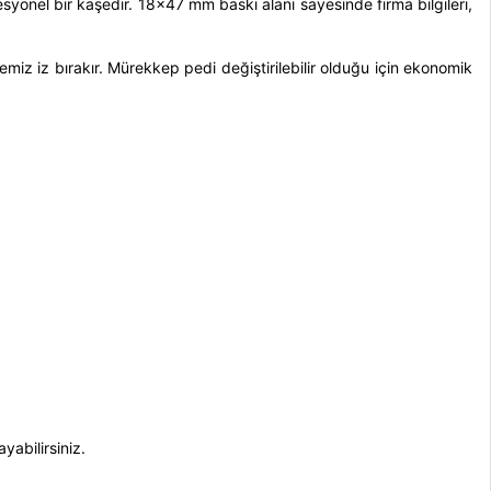
syonel bir kaşedir. 18x47 mm baskı alanı sayesinde firma bilgileri,
temiz iz bırakır. Mürekkep pedi değiştirilebilir olduğu için ekonomik
yabilirsiniz.