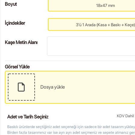
Boyut
18x47 mm
İçindekiler
3'ü 1 Arada (Kasa + Baskı + Keçe)
Kaşe Metin Alanı
Görsel Yükle
Dosya yükle
KDV Dahil 
Adet ve Tarih Seçiniz
Baskılı ürünlerde seçtiğiniz adet seçeneği için sadece bir adet tasarım yükleye
Birden fazla tasarımınız var ise ayrı ayrı adet seçmeniz ve sepete atmanız ge