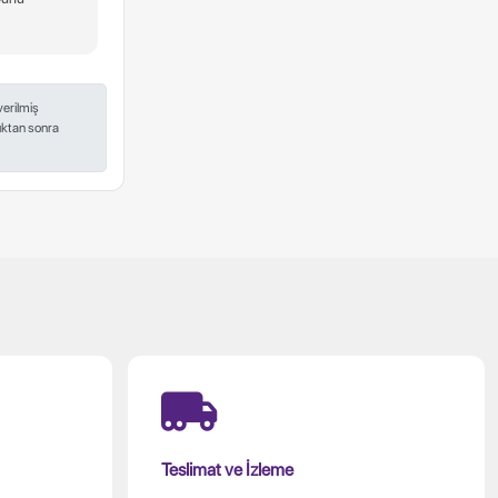
verilmiş
ndıktan sonra
Teslimat ve İzleme