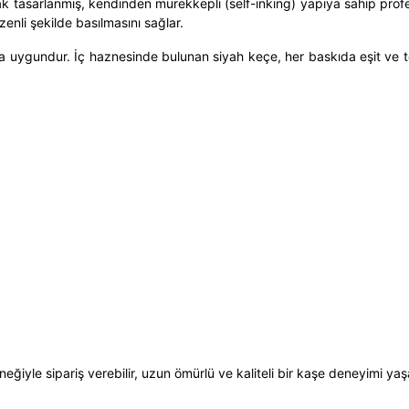
rak tasarlanmış,
kendinden mürekkepli (self-inking)
yapıya sahip profe
zenli şekilde basılmasını sağlar.
ıma uygundur. İç haznesinde bulunan
siyah keçe
, her baskıda eşit ve 
eneğiyle sipariş verebilir, uzun ömürlü ve kaliteli bir kaşe deneyimi yaşa