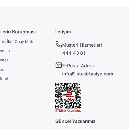
rilerin Korunması
İletişim
onik İleti Onay Metni
Müşteri Hizmetleri
üvenlik
444 43 81
şmesi
E-Posta Adresi
ası
info@istekirtasiye.com
Metni
Güncel Yazılarımız