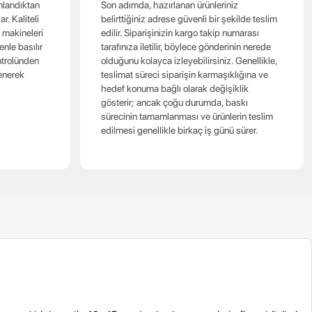
mlandıktan
Son adımda, hazırlanan ürünleriniz
r. Kaliteli
belirttiğiniz adrese güvenli bir şekilde teslim
ı makineleri
edilir. Siparişinizin kargo takip numarası
enle basılır
tarafınıza iletilir, böylece gönderinin nerede
ntrolünden
olduğunu kolayca izleyebilirsiniz. Genellikle,
lenerek
teslimat süreci siparişin karmaşıklığına ve
hedef konuma bağlı olarak değişiklik
gösterir; ancak çoğu durumda, baskı
sürecinin tamamlanması ve ürünlerin teslim
edilmesi genellikle birkaç iş günü sürer.