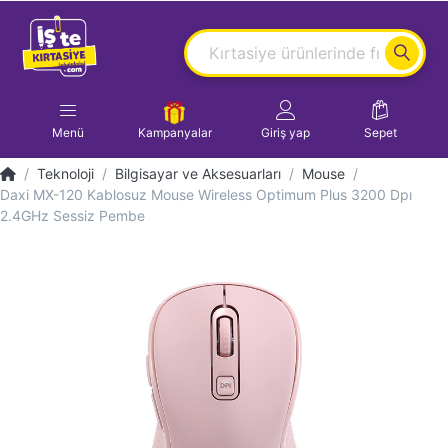
Menü
Kampanyalar
Giriş yap
Sepet
Teknoloji
Bilgisayar ve Aksesuarları
Mouse
Daxi MX-120 Kablosuz Mouse Wireless Optimum Plus 3200 Dpı
2.4GHz Sessiz Pembe