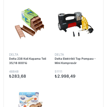
DELTA
DELTA
Delta 238 Koli Kapama Teli
Delta Elektrikli Top Pompası -
35/18 800'lü
Mini Kompresör
48848
51111
₺283,68
₺2.998,49