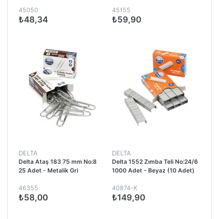
45050
45155
₺48,34
₺59,90
DELTA
DELTA
Delta Ataş 183 75 mm No:8
Delta 1552 Zımba Teli No:24/6
25 Adet - Metalik Gri
1000 Adet - Beyaz (10 Adet)
46355
40874-K
₺58,00
₺149,90