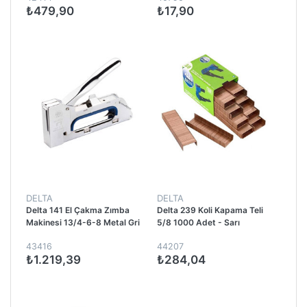
₺479,90
₺17,90
DELTA
DELTA
Delta 141 El Çakma Zımba
Delta 239 Koli Kapama Teli
Makinesi 13/4-6-8 Metal Gri
5/8 1000 Adet - Sarı
43416
44207
₺1.219,39
₺284,04