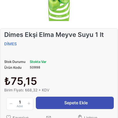
Dimes Ekşi Elma Meyve Suyu 1 lt
DİMES
Stok Durumu
Stokta Var
Ürün Kodu
50998
₺75,15
Birim Fiyatı: ₺68,32 + KDV
1
Sepete Ekle
Adet
Favoriye
Listeye