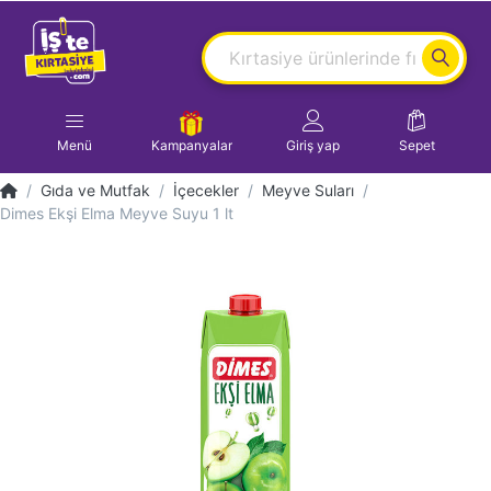
Menü
Kampanyalar
Giriş yap
Sepet
Gıda ve Mutfak
İçecekler
Meyve Suları
Dimes Ekşi Elma Meyve Suyu 1 lt