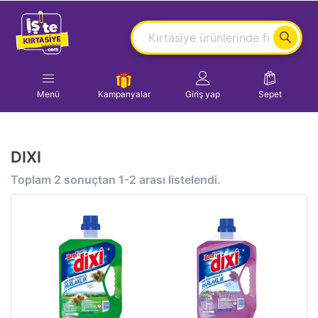
Menü
Kampanyalar
Giriş yap
Sepet
DIXI
Toplam
2
sonuçtan
1-2
arası listelendi.