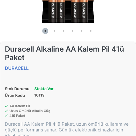
Duracell Alkaline AA Kalem Pil 4'lü
Paket
DURACELL
Stok Durumu
Stokta Var
Ürün Kodu
10119
AA Kalem Pil
Uzun Ömürlü Alkalin Güç
4’lü Paket
Duracell AA Kalem Pil 4’lü Paket, uzun ömürlü kullanım ve
güçlü performans sunar. Günlük elektronik cihazlar için
ideal çözüm.