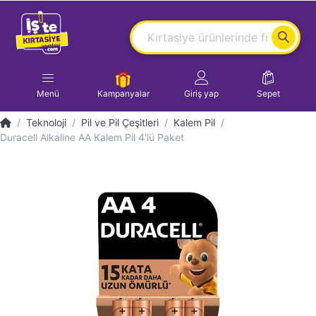
Menü
Kampanyalar
Giriş yap
Sepet
Teknoloji
Pil ve Pil Çeşitleri
Kalem Pil
Duracell Alkaline AA Kalem Pil 4'lü Paket