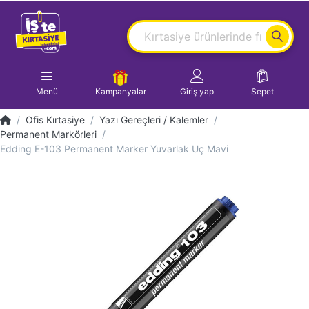
Menü
Kampanyalar
Giriş yap
Sepet
Ofis Kırtasiye
Yazı Gereçleri / Kalemler
Permanent Markörleri
Edding E-103 Permanent Marker Yuvarlak Uç Mavi